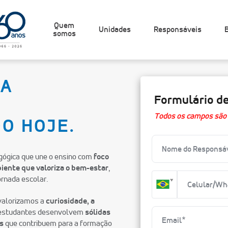
Quem
Unidades
Responsáveis
somos
 A
Formulário d
Todos os campos são 
O HOJE.
ógica que une o ensino com
foco
iente que valoriza o bem-estar
,
rnada escolar.
 valorizamos a
curiosidade, a
s estudantes desenvolvem
sólidas
s
que contribuem para a formação