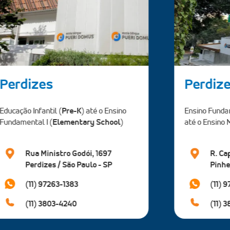
Perdizes 2
Verbo 
Educação Infa
Ensino Fundamental II (
Middle School
)
Médio (
High 
até o Ensino Médio (
High School
)
Rua V
R. Capote Valente, 1121
C. Sa
Pinheiros / São Paulo - SP
SP
(11) 97263-1383
(11) 
(11) 3803-4240
(11) 