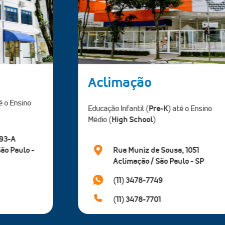
Itaim
té o Ensino
Educação Infantil (
Pre-K
) até o Ensino
Médio (
High School
)
, 1051
Rua Itacema, 214
lo - SP
Itaim Bibi / São Paulo - SP
(11) 9 1471-0677
(11) 3078-6999