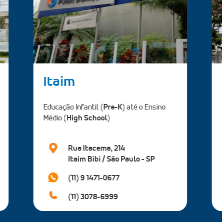
Perdizes
Educação Infantil (
Pre-K
) até o Ensino
Fundamental I (
Elementary School
)
Rua Ministro Godói, 1697
Perdizes / São Paulo - SP
(11) 97263-1383
(11) 3803-4240